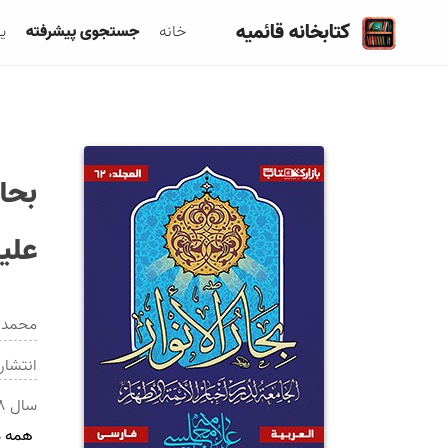
کتابخانه قائمیه
خانه
جستجوی پیشرفته
ی
بحار
عليه
محمد 
انتشار
سال
۸
همه 