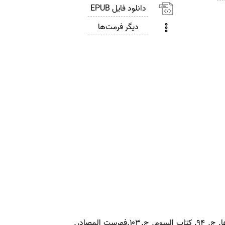
دانلود فایل EPUB
دیگر فرمت‌ها
مندرجات: ج .۲۴. كتاب الامامة. ج.۵۲. تاريخ الحجة. ج۶۷،۶۶،۶۵. الايمان و الكفر. ج.۸۷. كتاب الصلاة . ج. ۹۲،۹۱ .الذكر و الدعا. ج. ۹۴. كتاب السوم. ج.۱۰۳.فهرست المصادر.