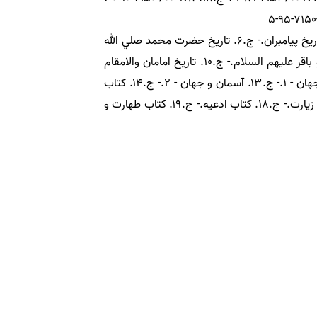
مندرجات : ج.۱. كتاب عقل و علم و جهل.- ج.۲. كتاب توحيد.- ج.۳. كتاب عدل و معاد.- ج.۴. كتاب احتجاج و مناظره.- ج. ۵. تاريخ پيامبران.- ج.۶. تاريخ حضرت محمد صلي الله
عليه وآله.- ج.۷. كتاب امامت.- ج.۸. تاريخ اميرالمومنين.- ج.۹. تاريخ حضرت زهرا و امامان والامقام حسن و حسين و سجاد و باقر عليهم السلام.- ج.۱۰. تاريخ امامان والامقام
حضرات صادق، كاظم، رضا، جواد، هادي و عسكري عليهم السلام.- ج.۱۱. تاريخ امام مهدي عليه السلام.- ج.۱۲. كتاب آسمان و جهان - ۱.- ج.۱۳. آسمان و جهان - ۲.- ج.۱۴. كتاب
ايمان و كفر.- ج.۱۵. كتاب معاشرت، آداب و سنت ها و معاصي و كبائر.- ج.۱۶. كتاب مواعظ و حكم.- ج.۱۷. كتاب قرآن، ذكر، دعا و زيارت.- ج.۱۸. كتاب ادعيه.- ج.۱۹. كتاب طهارت و