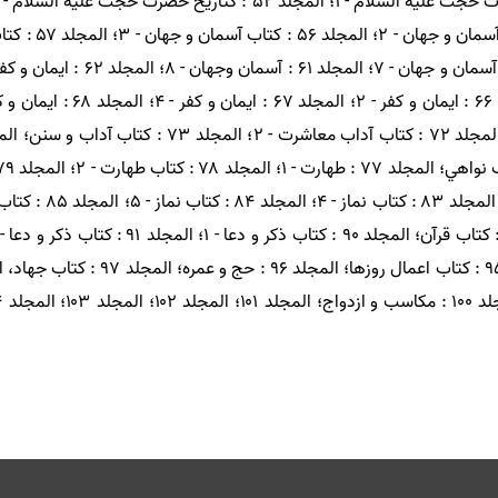
زكات و خمس و روزه؛ المجلد ۹۴ : كتاب روز