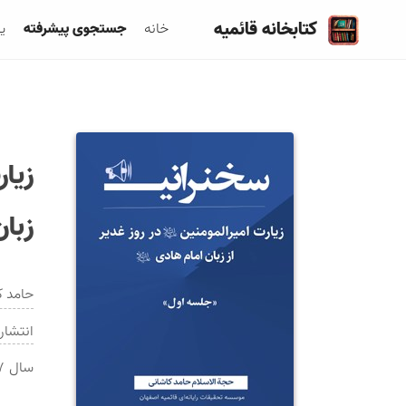
کتابخانه قائمیه
خانه
جستجوی پیشرفته
ی
زیار
زبان
حامد ک
انتشار
سال
۷