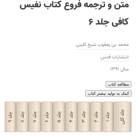
متن و ترجمه فروع کتاب نفیس
کافی جلد ۶
محمد بن یعقوب شیخ كلینی
انتشارات
قدس
سال
۱۳۹۱
مطالعه کتاب
کمک به تولید بیشتر کتاب
جلد کلی
ج
جلد
جلد
جلد
جلد
جلد
جلد
جلد
جلد
جلد
۰
۳
۸
۷
۵
۴
۲
۹
۶
۱