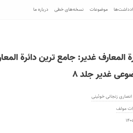
ادداشت‌ها
موضوعات
نسخه‌های خطی
درباره ما
ة المعارف غدير: جامع ترين دائرة المعا
وعى غدير جلد ۸
نصارى زنجانى خوئینی
ات
مولف
۱۴۰