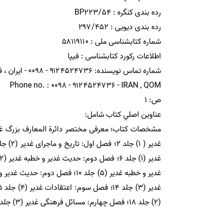
(۲) جلد ۱۸؛ فصل چهارم: مسائل فرهنگى غدير (۳) جلد ۱۹؛ فصل پنجم: مسائل عملى غدير جلد ۲۰