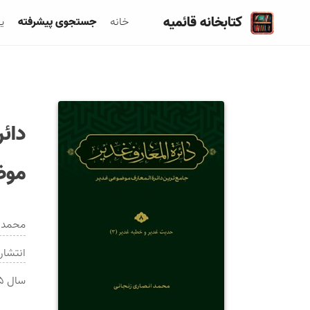
کتابخانه قائمیه
خانه
جستجوی پیشرفته
ی
دائر
موض
محمد ا
انتشار
سال
۵