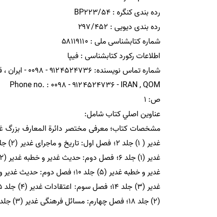
(۲) جلد ۱۸؛ فصل چهارم: مسائل فرهنگى غدير (۳) جلد ۱۹؛ فصل پنجم: مسائل عملى غدير جلد ۲۰