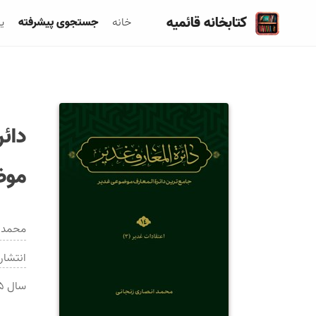
کتابخانه قائمیه
خانه
جستجوی پیشرفته
ی
دائر
موض
محمد ا
انتشار
سال
۵