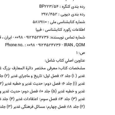
(۲) جلد ۱۸؛ فصل چهارم: مسائل فرهنگى غدير (۳) جلد ۱۹؛ فصل پنجم: مسائل عملى غدير جلد ۲۰