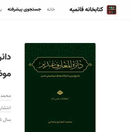
کتابخانه قائمیه
خانه
جستجوی پیشرفته
ی
دائر
موض
محمد ا
انتشار
سال
۵