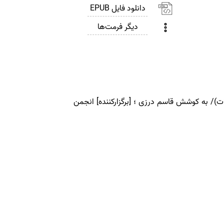
دانلود فایل EPUB
دیگر فرمت‌ها
ت)/ به کوشش قاسم درزی ؛ [برگزارکننده] انجمن