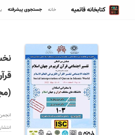
کتابخانه قائمیه
خانه
جستجوی پیشرفته
ی
نخس
قرآ
(مج
انجمن 
انتشار