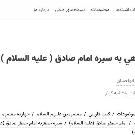
ادداشت‌ها
موضوعات
نسخه‌های خطی
درباره ما
هي به سيره امام صادق ( عليه السلام )
ابواحسان
ات
ماهنامه كوثر
موضوعات
/
کتب فارسی
/
معصومین علیهم السلام
/
چهارده معصوم ع
/
امام جعفر صادق (علیه السلام)
/
سیره جعفریه امام جعفر صادق (عل
)