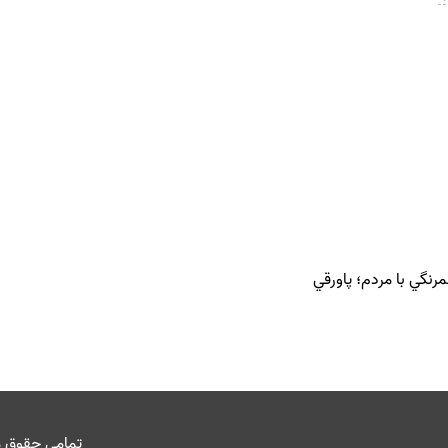
نگي با مردم؛ پاورقي
تمامی حقوق م