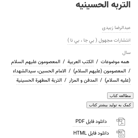
التربه الحسينيه
عبدالرضا زبیدی
انتشارات
مجهول ( بي جا ، بي نا )
سال
همه موضوعات
/
الکتب العربیة
/
المعصومون عليهم السلام
/
المعصومون (علیهم السلام)
/
الامام الحسین، سیدالشهداء
(علیه السلام)
/
المدفن و المزار
/
التربة المطهرة الحسینیة
مطالعه کتاب
کمک به تولید بیشتر کتاب
دانلود فایل PDF
دانلود فایل HTML