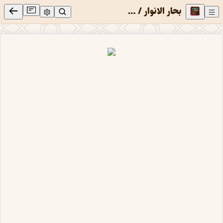
بحار الانوار / دریاهای نور : مجموعه ای فراگیر از دُرّهای ناب روایات امامان معصوم علیهم السلام با ترجمه فارسی جلد 4