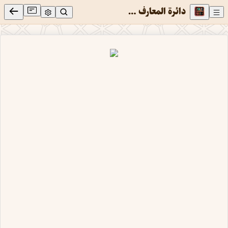
دائرة المعارف غدير: جامع ترين دائرة المعارف موضوعى غدير جلد 6