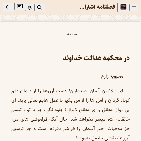
فصلنامه اشارات - شماره 105
اداره كل پژوهش های اسلامی
صفحه ۱
در محکمه عدالت خداوند
محبوبه زارع
ای والاترین آرمان امیدواران! دست آرزوها را از دامان دلم
کوتاه گردان و اَمل ها را از من بگیر تا عمل هایم تعالی یابد. ای
بی زوال مطلق و ای مطلق لایزال! جاودانگی، جز با تو و تبسم
خالقانه ات، میسر نخواهد شد؛ حال آنکه فراموشی های من،
جز موجبات اخم آسمان را فراهم نکرده است و جز ترسیم
آرزوها، نقشی حاصل ننموده!