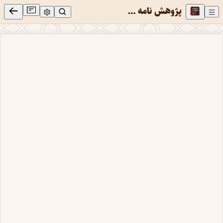
پژوهش نامه معارف حسینی 10 : نخستین فصلنامه تخصصی امام حسین علیه السلام