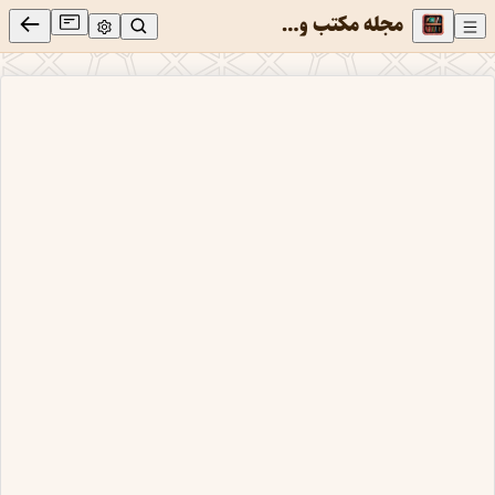
مجله مكتب وحى سال سوم - شماره دوازدهم - اردیبهشت 1390