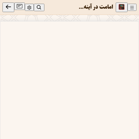
امامت در آینه نبوت: بررسی تطبیقی سیره حکومت علی (علیه السلام) با پیامبر اکرم (صلی الله علیه وآله)