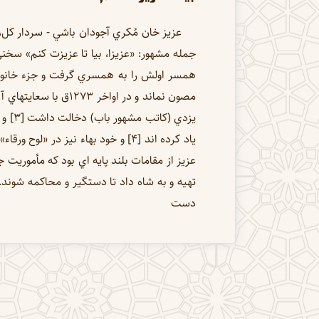
عزيز خان مُكري آجودان باشي - سردار كل،
همسر اولش را به همسري گرفت و جزء خانواده
يزدي
ياد كرده اند [4] و خود بهاء نيز د
دست