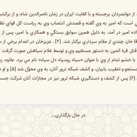
 از دولتمردان برجسته و با كفايت ايران در زمان ناصرالدين شاه، و از ب
 امير در آمد. به دليل همين سوابق بستگي و همكاري با امير، پس از 
مصون نماند و در اواخر 1273ق با سعايتهاي آقا خان چندي از مقام س
 (كاتب مشهور باب) دخالت داشت [3] و قتل قرة العين به دستور مستقيم وي و توسط غلام سياهش ص
ر «لوح ورقاء» با خشم تمام از وي با عنوان «سياه روسياه دل سياه» نام مي برد. علا
عزيز از مقامات بلند
تهيه و به شاه داد تا دستگير و محاكمه شوند. [6] پس از كشف و دستگيري شبكه ترور نيز در مج
در حال بارگذاری...