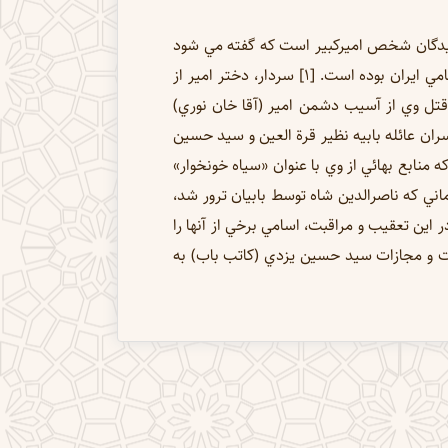
ركشيدگان شخص اميركبير است كه گفته مي شود
جمله مشهور: «عزيزا، بيا تا عزيزت كنم» سخني است كه امير به وي گفته و قصدش انتصاب وي به رياست كل قواي نظامي ايران بوده است. [1] سردار، دختر امير از
قتل وي از آسيب دشمن امير (آقا خان نوري)
رداري بركنار شد. [2] . عزيزخان در اعدام برخي از سران عائله بابيه نظير قرة العين و سيد حسين
ورت گرفت كه منابع بهائي از وي با عنوان «سياه خونخوار»
وه، زماني كه ناصرالدين شاه توسط بابيان ترور شد،
 پايه اي بود كه مأموريت جستجو و تعقيب بابيان، و كشف شبكه ترور آنان، به وي محوّل شد [5] و او در اين تعقيب و مراقبت، اسامي برخي از آنها را
ازات آنان شركت جست و مجازات سيد حسين يزدي (كاتب باب) به