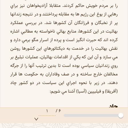
را بر مردم خويش حاكم كردند. متقابلا آزاديخواهان نيز براي
رهايي از يوغ اين رژيم ها به مقابله پرداختند و در نتيجه زندانها
پر از نخبگان و فرزانگان آن كشورها شد. در بررسي عملكرد
بهائيت در اين كشورها، منابع بهائي ناخواسته به مطالبي اشاره
كرده اند كه حيرت انگيز است و پرده از اسرار مگو برمي دارد و
نقش بهائيت را در خدمت به ديكتاتورهاي اين كشورها روشن
مي سازد و آن اين كه يكي از اقدامات بهائيان، عمليات تبليغ بر
روي زندانيان سياسي بوده است تا بدين ترتيب آنها را از جرگه
مخالفان خارج ساخته و در صف وفاداران به حكومت ها قرار
دهند. در زير با نحوه اجراي اين سياست در دو كشور چاد
(آفريقا) و فيليپين (آسيا) آشنا مي شويم:
چاد
۱
/
۶
اين كشور در دوران استعمار، مستعمره فرانسه بوده و به